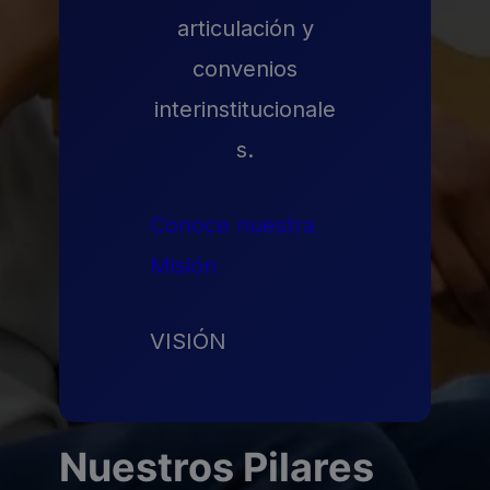
articulación y
convenios
interinstitucionale
s.
Conoce nuestra
Misión
VISIÓN
Nuestros Pilares