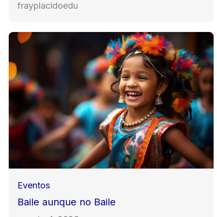
frayplacidoedu
Eventos
Baile aunque no Baile