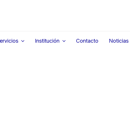
ervicios
Institución
Contacto
Noticias
LE AUNQUENO BAILE
REPOSITORIO INSTITUCIONAL
03
Educativa