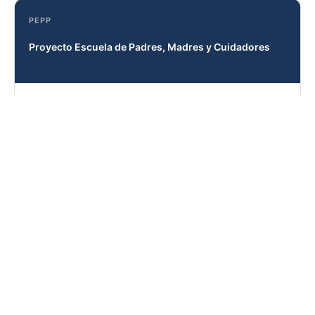
PEPP
Proyecto Escuela de Padres, Madres y Cuidadores
Concientizar al padre de familia de su importante papel
como principal formador de sus hijos para fortalecer los
valores familiares.
Ver más →
PPL
Proyecto Plácido Lector
Fortalecer el proceso lectoescritor, la oralidad y el uso de